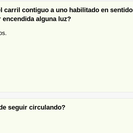
 el carril contiguo a uno habilitado en sentido
ar encendida alguna luz?
os.
ede seguir circulando?