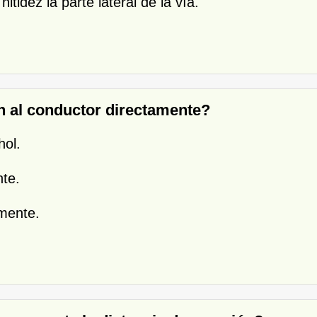
itidez la parte lateral de la vía.
an al conductor directamente?
hol.
nte.
amente.