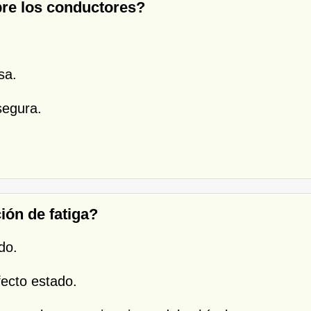
obre los conductores?
sa.
segura.
ión de fatiga?
do.
fecto estado.