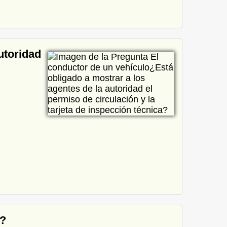
utoridad
e?