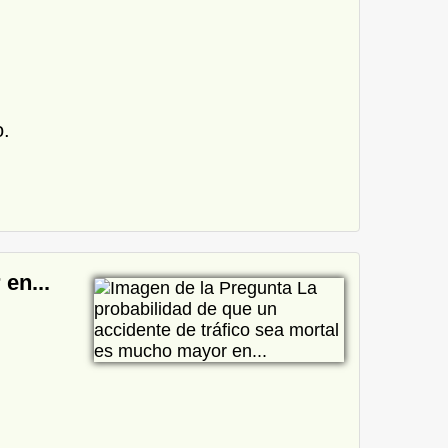
o.
en...