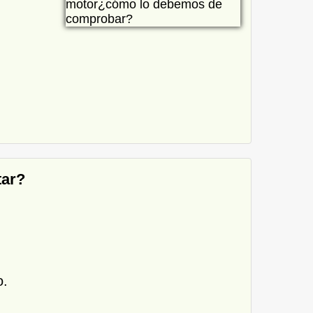
tar?
o.