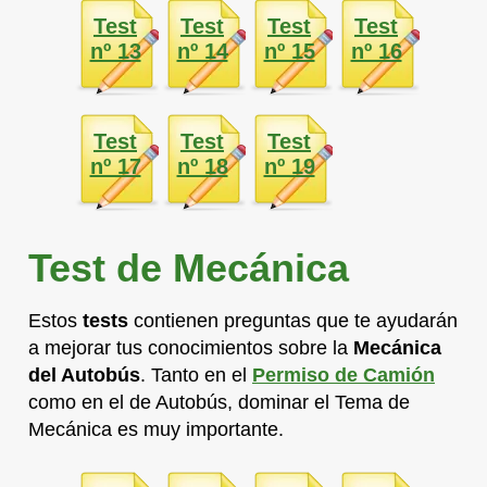
Test
Test
Test
Test
nº 13
nº 14
nº 15
nº 16
Test
Test
Test
nº 17
nº 18
nº 19
Test de Mecánica
Estos
tests
contienen preguntas que te ayudarán
a mejorar tus conocimientos sobre la
Mecánica
del Autobús
. Tanto en el
Permiso de Camión
como en el de Autobús, dominar el Tema de
Mecánica es muy importante.