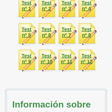
Test
Test
Test
Test
nº 1
nº 2
nº 3
nº 4
Test
Test
Test
Test
nº 5
nº 6
nº 7
nº 8
Test
Test
Test
Test
nº 9
nº 10
nº 11
nº 12
Información sobre