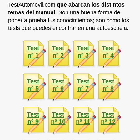
TestAutomovil.com
que abarcan los distintos
temas del manual
. Son una buena forma de
poner a prueba tus conocimientos; son como los
tests que puedes encontrar en una autoescuela.
Test
Test
Test
Test
nº 1
nº 2
nº 3
nº 4
Test
Test
Test
Test
nº 5
nº 6
nº 7
nº 8
Test
Test
Test
Test
nº 9
nº 10
nº 11
nº 12