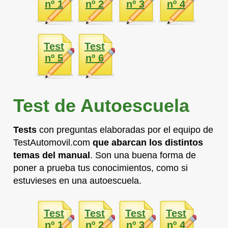
nº 1
nº 2
nº 3
nº 4
Test
Test
nº 5
nº 6
Test de Autoescuela
Tests
con preguntas elaboradas por el equipo de
TestAutomovil.com
que abarcan los distintos
temas del manual
. Son una buena forma de
poner a prueba tus conocimientos, como si
estuvieses en una autoescuela.
Test
Test
Test
Test
nº 1
nº 2
nº 3
nº 4