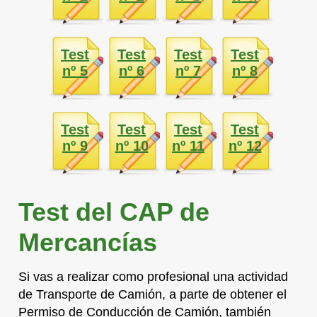
Test
Test
Test
Test
nº 5
nº 6
nº 7
nº 8
Test
Test
Test
Test
nº 9
nº 10
nº 11
nº 12
Test del CAP de
Mercancías
Si vas a realizar como profesional una actividad
de Transporte de Camión, a parte de obtener el
Permiso de Conducción de Camión, también