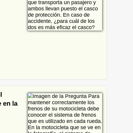
l
 en la