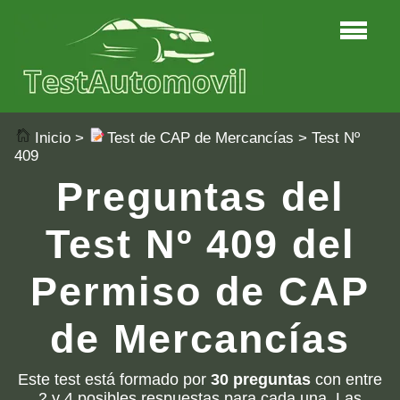
Inicio
>
Test de CAP de Mercancías
> Test Nº
409
Preguntas del
Test Nº 409 del
Permiso de CAP
de Mercancías
Este test está formado por
30 preguntas
con entre
2 y 4 posibles respuestas para cada una. Las